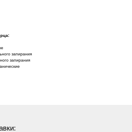
орца:
ые
ьного запирания
ьного запирания
ханические
авки: