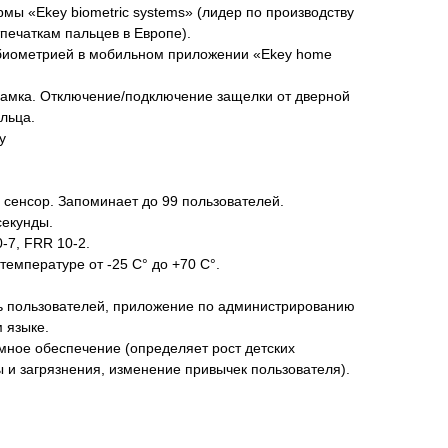
мы «Ekey biometric systems» (лидер по производству
тпечаткам пальцев в Европе).
биометрией в мобильном приложении «Ekey home
замка. Отключение/подключение защелки от дверной
льца.
y
сенсор. Запоминает до 99 пользователей.
секунды.
-7, FRR 10-2.
емпературе от -25 С° до +70 С°.
ть пользователей, приложение по администрированию
 языке.
мное обеспечение (определяет рост детских
 и загрязнения, изменение привычек пользователя).