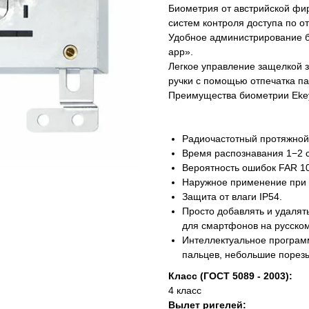
Биометрия от австрийской фир
систем контроля доступа по о
Удобное администрирование 
app».
Легкое управление защелкой 
ручки с помощью отпечатка па
Преимущества биометрии Eke
Радиочастотный протяжной 
Время распознавания 1−2 
Вероятность ошибок FAR 10
Наружное применение при т
Защита от влаги IP54.
Просто добавлять и удаля
для смартфонов на русском
Интеллектуальное програм
пальцев, небольшие порезы
Класс (ГОСТ 5089 - 2003):
4 класс
Вылет ригелей: