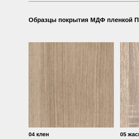
Образцы покрытия МДФ пленкой П
04 клен
05 жа