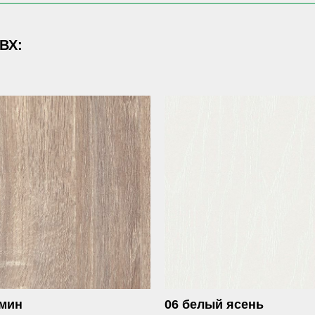
ВХ:
смин
06 белый ясень