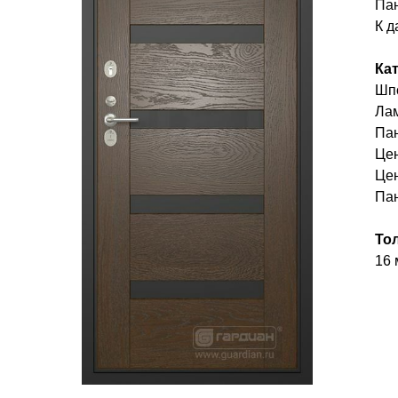
Пан
К д
Ка
Шп
Ла
Пан
Цен
Це
Пан
То
16